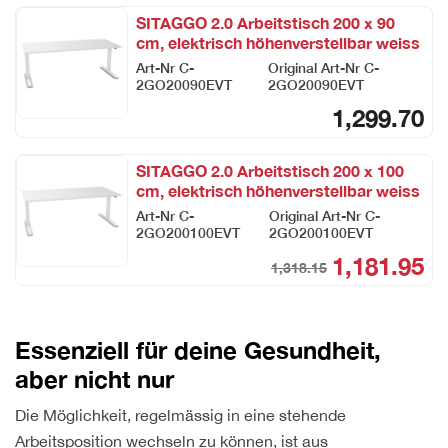
SITAGGO 2.0 Arbeitstisch 200 x 90
cm, elektrisch höhenverstellbar weiss
Art-Nr
C-
Original Art-Nr
C-
2GO20090EVT
2GO20090EVT
1,299.70
SITAGGO 2.0 Arbeitstisch 200 x 100
cm, elektrisch höhenverstellbar weiss
Art-Nr
C-
Original Art-Nr
C-
2GO200100EVT
2GO200100EVT
1,181.95
1,318.15
Ori
Cur
pri
pri
was
is:
Essenziell für deine Gesundheit,
CHF
CHF
aber nicht nur
Die Möglichkeit, regelmässig in eine stehende
Arbeitsposition wechseln zu können, ist aus