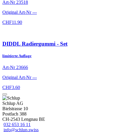
Art-Nr
23518
Original Art-Nr
---
CHF
11.90
DIDDL Radiergummi - Set
limitierte Auflage
Art-Nr
23666
Original Art-Nr
---
CHF
3.60
Schlup AG
Bielstrasse 10
Postfach 388
CH-2543 Lengnau BE
032 653 16 11
info@schlup.swiss