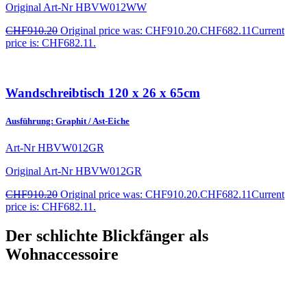
Original Art-Nr
HBVW012WW
CHF
910.20
Original price was: CHF910.20.
CHF
682.11
Current
price is: CHF682.11.
Wandschreibtisch 120 x 26 x 65cm
Ausführung: Graphit / Ast-Eiche
Art-Nr
HBVW012GR
Original Art-Nr
HBVW012GR
CHF
910.20
Original price was: CHF910.20.
CHF
682.11
Current
price is: CHF682.11.
Der schlichte Blickfänger als
Wohnaccessoire