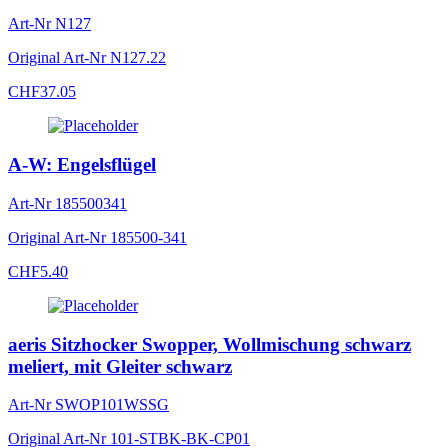
Art-Nr
N127
Original Art-Nr
N127.22
CHF
37.05
A-W: Engelsflügel
Art-Nr
185500341
Original Art-Nr
185500-341
CHF
5.40
aeris Sitzhocker Swopper, Wollmischung schwarz
meliert, mit Gleiter schwarz
Art-Nr
SWOP101WSSG
Original Art-Nr
101-STBK-BK-CP01