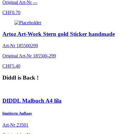
Original Art-Nr
---
CHF
0.70
Artoz Art-Work Stern gold Sticker handmade
Art-Nr
185500299
Original Art-Nr
185500-299
CHF
5.40
Diddl is Back !
DIDDL Malbuch A4 lila
limitierte Auflage
Art-Nr
23501