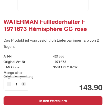
WATERMAN Füllfederhalter F
1971673 Hémisphère CC rose
Das Produkt ist voraussichtlich Lieferbar innerhalb von 2
Tagen.
Art-Nr
421666
Original Art-Nr
1971673
EAN Code
3501179716732
Menge einer
1
Originalverpackung
WATERMAN
143.90
Füllfederhalter
F
1971673
In den Warenkorb
Hémisphère