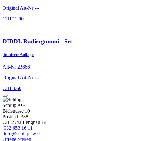
Original Art-Nr
---
CHF
11.90
DIDDL Radiergummi - Set
limitierte Auflage
Art-Nr
23666
Original Art-Nr
---
CHF
3.60
Schlup AG
Bielstrasse 10
Postfach 388
CH-2543 Lengnau BE
032 653 16 11
info@schlup.swiss
Offene Stellen