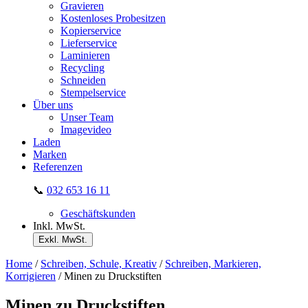
Gravieren
Kostenloses Probesitzen
Kopierservice
Lieferservice
Laminieren
Recycling
Schneiden
Stempelservice
Über uns
Unser Team
Imagevideo
Laden
Marken
Referenzen
📞
032 653 16 11
Geschäftskunden
Inkl. MwSt.
Exkl. MwSt.
Home
/
Schreiben, Schule, Kreativ
/
Schreiben, Markieren,
Korrigieren
/ Minen zu Druckstiften
Minen zu Druckstiften