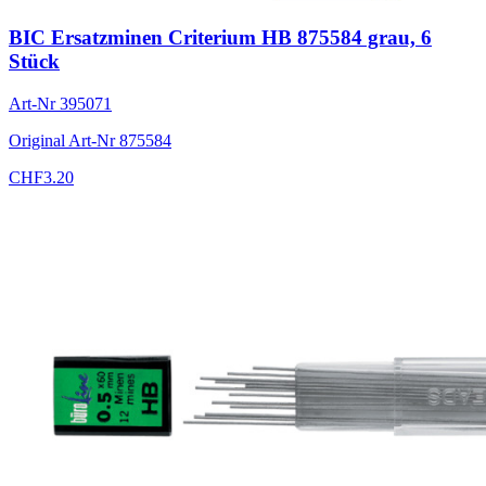
BIC Ersatzminen Criterium HB 875584 grau, 6
Stück
Art-Nr
395071
Original Art-Nr
875584
CHF
3.20