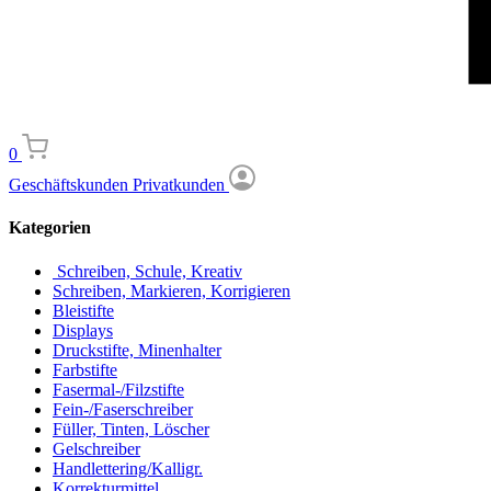
0
Geschäftskunden
Privatkunden
Kategorien
Schreiben, Schule, Kreativ
Schreiben, Markieren, Korrigieren
Bleistifte
Displays
Druckstifte, Minenhalter
Farbstifte
Fasermal-/Filzstifte
Fein-/Faserschreiber
Füller, Tinten, Löscher
Gelschreiber
Handlettering/Kalligr.
Korrekturmittel