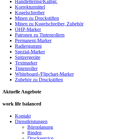
Handlettering/Kalligr.
Korrekturmittel
Kugelschreiber
Minen zu Druckstiften
Minen zu Kugelschreiber, Zubehör
OHP-Marker
Patronen zu Tintenrollern
Permanent-Marker
Radiergummi
Spezial-Marker
Spitzergeräte
Textmarker
Tintenroller
Whiteboard-/Flipchart-Marker
Zubehör zu Druckstiften
Aktuelle Angebote
work life balanced
Kontakt
Dienstleistungen
Büroplanung
Binden
Druckservice