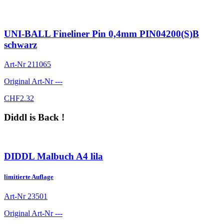
UNI-BALL Fineliner Pin 0,4mm PIN04200(S)B
schwarz
Art-Nr
211065
Original Art-Nr
---
CHF
2.32
Diddl is Back !
DIDDL Malbuch A4 lila
limitierte Auflage
Art-Nr
23501
Original Art-Nr
---