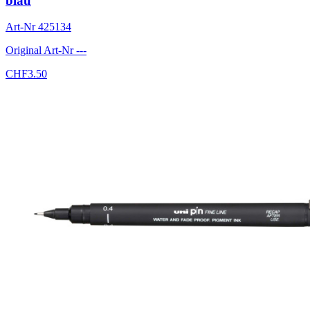
blau
Art-Nr
425134
Original Art-Nr
---
CHF
3.50