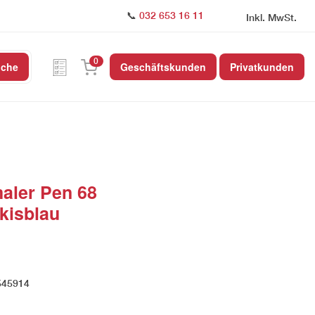
📞
032 653 16 11
Inkl. MwSt.
0
uche
Geschäftskunden
Privatkunden
aler Pen 68
kisblau
545914