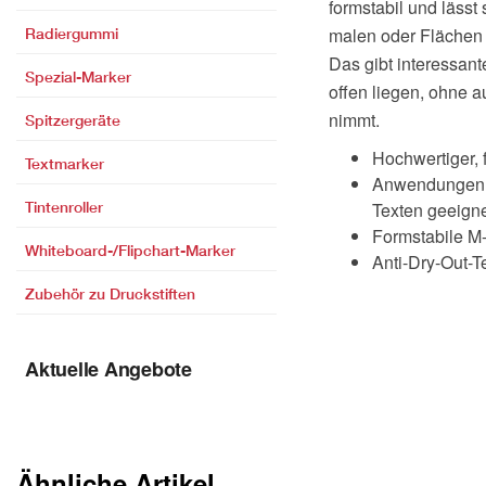
formstabil und lässt
malen oder Flächen 
Radiergummi
Das gibt interessan
Spezial-Marker
offen liegen, ohne a
nimmt.
Spitzergeräte
Hochwertiger, 
Textmarker
Anwendungen: 
Tintenroller
Texten geeigne
Formstabile M
Whiteboard-/Flipchart-Marker
Anti-Dry-Out-
Zubehör zu Druckstiften
Aktuelle Angebote
Ähnliche Artikel