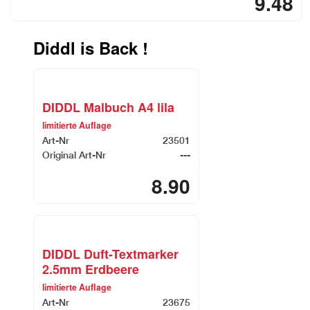
9.48
Diddl is Back !
DIDDL Malbuch A4 lila
limitierte Auflage
Art-Nr
23501
Original Art-Nr
---
8.90
DIDDL Duft-Textmarker
2.5mm Erdbeere
limitierte Auflage
Art-Nr
23675