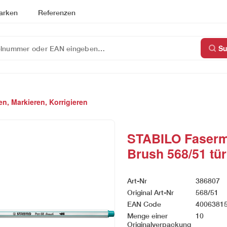
arken
Referenzen
S
n, Markieren, Korrigieren
STABILO Faserm
Brush 568/51 tür
Art-Nr
386807
Original Art-Nr
568/51
EAN Code
4006381
Menge einer
10
Originalverpackung