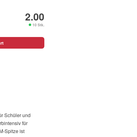
2.00
10 Stk.
rt
ür Schüler und
bintensiv für
M-Spitze ist