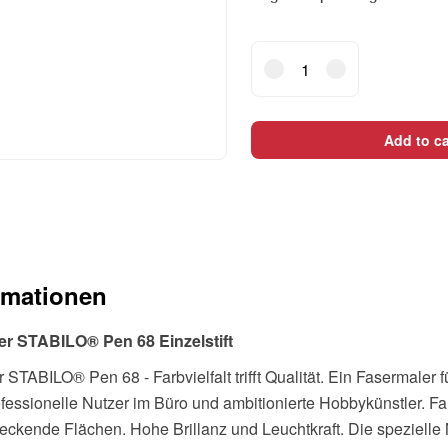
STABILO
Fasermaler
Pen
68
Add to ca
Brush
568/51
türkisblau
quantity
rmationen
r STABILO® Pen 68 Einzelstift
TABILO® Pen 68 - Farbvielfalt trifft Qualität. Ein Fasermaler f
essionelle Nutzer im Büro und ambitionierte Hobbykünstler. Far
deckende Flächen. Hohe Brillanz und Leuchtkraft. Die spezielle 