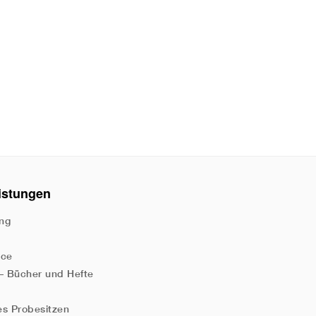
istungen
ng
ice
 – Bücher und Hefte
es Probesitzen