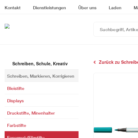
Kontakt
Dienstleistungen
Über uns
Laden
M
Suchbegriff,
Artikelnummer
oder
EAN
eingeben…
Zurück zu Schreibe
Schreiben, Schule, Kreativ
Schreiben, Markieren, Korrigieren
Bleistifte
Displays
Druckstifte, Minenhalter
Farbstifte
Fasermal-/Filzstifte