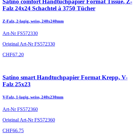
Satino comfort Handtuchpapier Format Tissue, Z-
Falz 24x24 Schachtel à 3750 Tücher
Z-Falz, 2-lagig, weiss, 240x240mm
Art-Nr
FS572330
Original Art-Nr
FS572330
CHF
67.20
Satino smart Handtuchpapier Format Krepp, V-
Falz 25x23
V-Falz, 1-lagig, weiss, 240x230mm
Art-Nr
FS572360
Original Art-Nr
FS572360
CHF
66.75