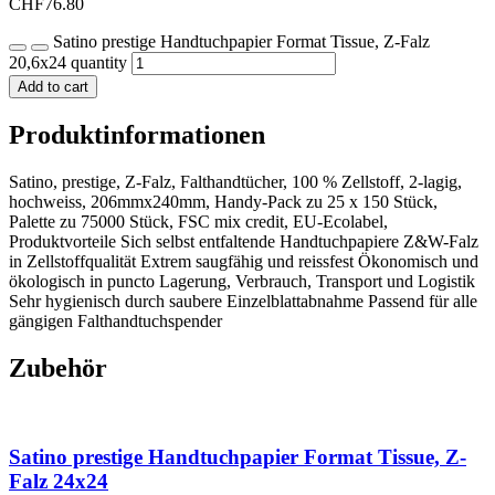
CHF
76.80
Satino prestige Handtuchpapier Format Tissue, Z-Falz
20,6x24 quantity
Add to cart
Produktinformationen
Satino, prestige, Z-Falz, Falthandtücher, 100 % Zellstoff, 2-lagig,
hochweiss, 206mmx240mm, Handy-Pack zu 25 x 150 Stück,
Palette zu 75000 Stück, FSC mix credit, EU-Ecolabel,
Produktvorteile Sich selbst entfaltende Handtuchpapiere Z&W-Falz
in Zellstoffqualität Extrem saugfähig und reissfest Ökonomisch und
ökologisch in puncto Lagerung, Verbrauch, Transport und Logistik
Sehr hygienisch durch saubere Einzelblattabnahme Passend für alle
gängigen Falthandtuchspender
Zubehör
Satino prestige Handtuchpapier Format Tissue, Z-
Falz 24x24