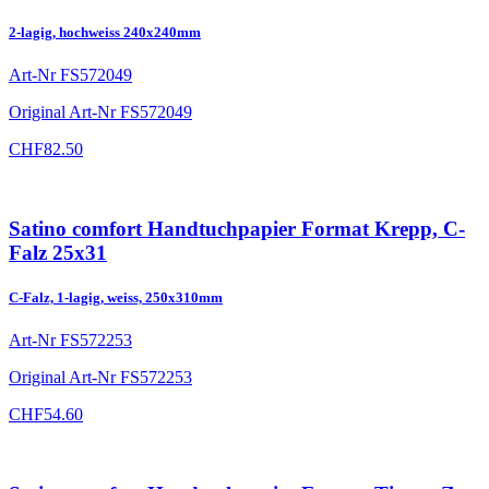
2-lagig, hochweiss 240x240mm
Art-Nr
FS572049
Original Art-Nr
FS572049
CHF
82.50
Satino comfort Handtuchpapier Format Krepp, C-
Falz 25x31
C-Falz, 1-lagig, weiss, 250x310mm
Art-Nr
FS572253
Original Art-Nr
FS572253
CHF
54.60