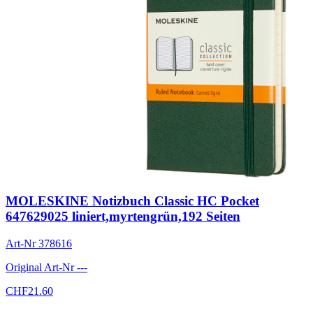
MOLESKINE Notizbuch Classic HC Pocket
647629025 liniert,myrtengrün,192 Seiten
Art-Nr
378616
Original Art-Nr
---
CHF
21.60