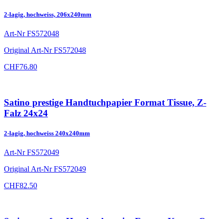
2-lagig, hochweiss, 206x240mm
Art-Nr
FS572048
Original Art-Nr
FS572048
CHF
76.80
Satino prestige Handtuchpapier Format Tissue, Z-
Falz 24x24
2-lagig, hochweiss 240x240mm
Art-Nr
FS572049
Original Art-Nr
FS572049
CHF
82.50