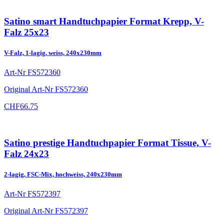
Satino smart Handtuchpapier Format Krepp, V-
Falz 25x23
V-Falz, 1-lagig, weiss, 240x230mm
Art-Nr
FS572360
Original Art-Nr
FS572360
CHF
66.75
Satino prestige Handtuchpapier Format Tissue, V-
Falz 24x23
2-lagig, FSC-Mix, hochweiss, 240x230mm
Art-Nr
FS572397
Original Art-Nr
FS572397