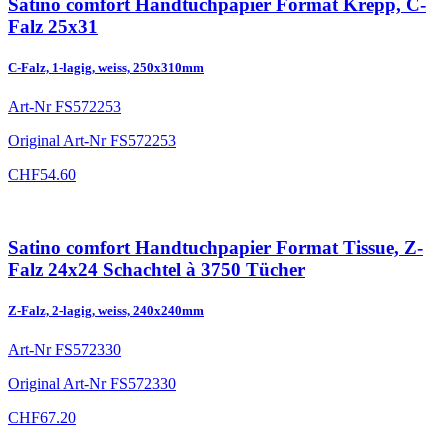
Satino comfort Handtuchpapier Format Krepp, C-
Falz 25x31
C-Falz, 1-lagig, weiss, 250x310mm
Art-Nr
FS572253
Original Art-Nr
FS572253
CHF
54.60
Satino comfort Handtuchpapier Format Tissue, Z-
Falz 24x24 Schachtel à 3750 Tücher
Z-Falz, 2-lagig, weiss, 240x240mm
Art-Nr
FS572330
Original Art-Nr
FS572330
CHF
67.20