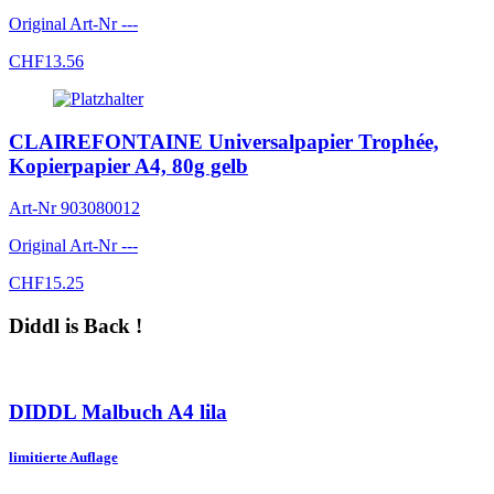
Original Art-Nr
---
CHF
13.56
CLAIREFONTAINE Universalpapier Trophée,
Kopierpapier A4, 80g gelb
Art-Nr
903080012
Original Art-Nr
---
CHF
15.25
Diddl is Back !
DIDDL Malbuch A4 lila
limitierte Auflage