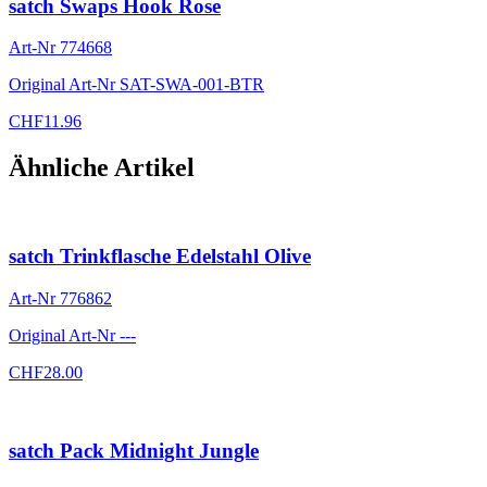
satch Swaps Hook Rose
Art-Nr
774668
Original Art-Nr
SAT-SWA-001-BTR
CHF
11.96
Ähnliche Artikel
satch Trinkflasche Edelstahl Olive
Art-Nr
776862
Original Art-Nr
---
CHF
28.00
satch Pack Midnight Jungle