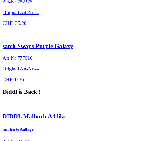
Art-Nr
782375
Original Art-Nr
---
CHF
135.20
satch Swaps Purple Galaxy
Art-Nr
777616
Original Art-Nr
---
CHF
10.36
Diddl is Back !
DIDDL Malbuch A4 lila
limitierte Auflage