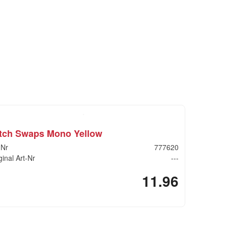
tch Swaps Mono Yellow
-Nr
777620
ginal Art-Nr
---
11.96