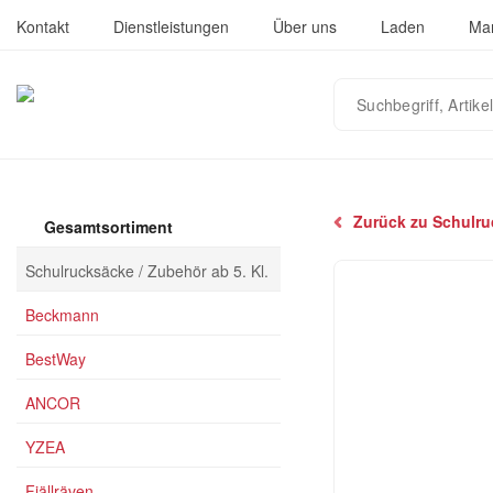
Kontakt
Dienstleistungen
Über uns
Laden
Ma
Suchbegriff,
Artikelnummer
oder
EAN
eingeben…
Zurück zu Schulruc
Gesamtsortiment
Schulrucksäcke / Zubehör ab 5. Kl.
Beckmann
BestWay
ANCOR
YZEA
Fjällräven