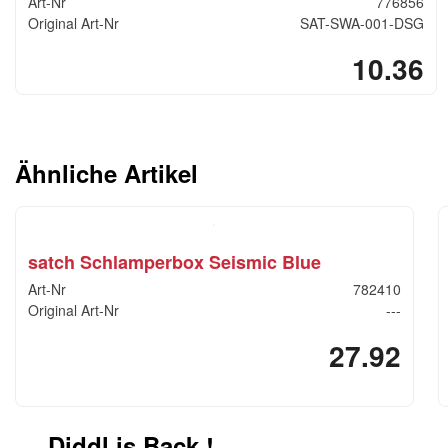
Art-Nr
776856
Original Art-Nr
SAT-SWA-001-DSG
10.36
Ähnliche Artikel
satch Schlamperbox Seismic Blue
Art-Nr
782410
Original Art-Nr
---
27.92
Diddl is Back !