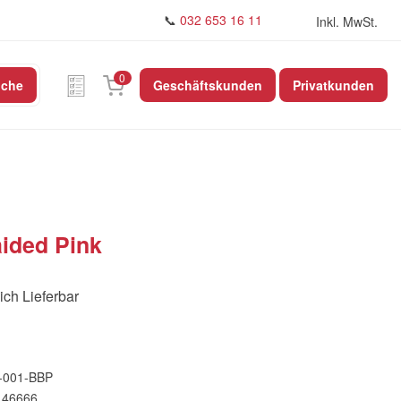
📞
032 653 16 11
Inkl. MwSt.
0
uche
Geschäftskunden
Privatkunden
ided Pink
ich Lieferbar
-001-BBP
146666