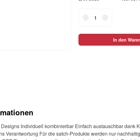
satch
Swaps
Braided
Pink
In den Ware
Menge
rmationen
Designs Individuell kombinierbar Einfach austauschbar dank K
s Verantwortung Für die satch-Produkte werden nur nachhaltige 