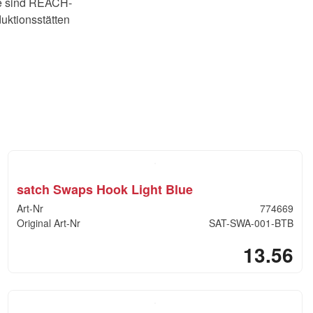
kte sind REACH-
uktionsstätten
satch Swaps Hook Light Blue
Art-Nr
774669
Original Art-Nr
SAT-SWA-001-BTB
13.56