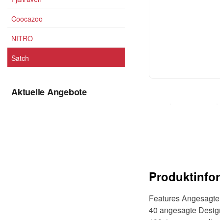
Coocazoo
NITRO
Satch
Aktuelle Angebote
Produktinfo
Features Angesagte 
40 angesagte Design