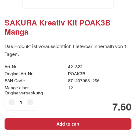
SAKURA Kreativ Kit POAK3B
Manga
Das Produkt ist voraussichtlich Lieferbar innerhalb von 1
Tagen.
Art-Nr
421322
Original Art-Nr
POAK3B
EAN Code
8712079531256
Menge einer
12
Originalverpackung
SAKURA
7.60
Kreativ
Kit
POAK3B
Add to cart
Manga
quantity