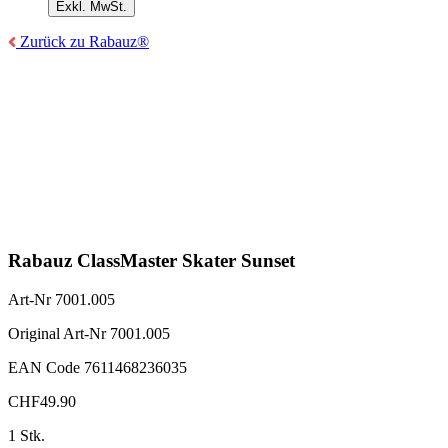
Exkl. MwSt.
Zurück zu Rabauz®
Rabauz ClassMaster Skater Sunset
Art-Nr
7001.005
Original Art-Nr
7001.005
EAN Code
7611468236035
CHF
49.90
1 Stk.