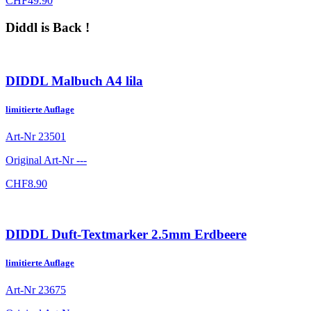
CHF
49.90
Diddl is Back !
DIDDL Malbuch A4 lila
limitierte Auflage
Art-Nr
23501
Original Art-Nr
---
CHF
8.90
DIDDL Duft-Textmarker 2.5mm Erdbeere
limitierte Auflage
Art-Nr
23675