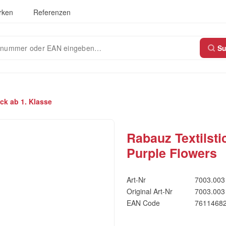
rken
Referenzen
S
ck ab 1. Klasse
Rabauz Textilsti
Purple Flowers
Art-Nr
7003.003
Original Art-Nr
7003.003
EAN Code
7611468