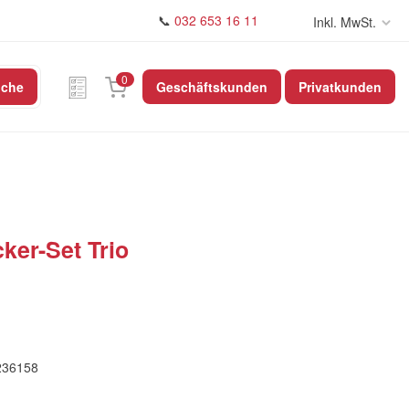
📞
032 653 16 11
Inkl. MwSt.
0
uche
Geschäftskunden
Privatkunden
cker-Set Trio
236158