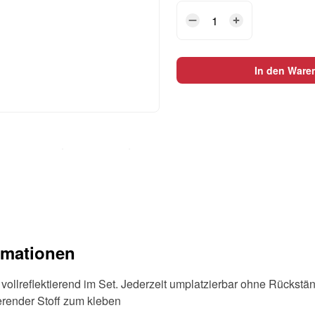
Rabauz
Textilsticker-
Set
Trio
In den Ware
Purple
Flowers
Menge
rmationen
 vollreflektierend im Set. Jederzeit umplatzierbar ohne Rückstä
ierender Stoff zum kleben