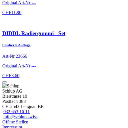
Original Art-Nr
---
CHF
11.90
DIDDL Radiergummi - Set
limitierte Auflage
Art-Nr
23666
Original Art-Nr
---
CHF
3.60
Schlup AG
Bielstrasse 10
Postfach 388
CH-2543 Lengnau BE
032 653 16 11
info@schlup.swiss
Offene Stellen
Impressum