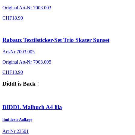
Original Art-Nr
7003.003
CHF
18.90
Rabauz Textilsticker-Set Trio Skater Sunset
Art-Nr
7003.005
Original Art-Nr
7003.005
CHF
18.90
Diddl is Back !
DIDDL Malbuch A4 lila
limitierte Auflage
Art-Nr
23501