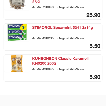
à 6g
Art-Nr
710648
Original Art-Nr
---
25.90
STIMOROL Spearmint 5341 3x14g
Art-Nr
420235
Original Art-Nr
---
5.50
KUHBONBON Classic Karamell
KN0200 200g
Art-Nr
436845
Original Art-Nr
---
5.90