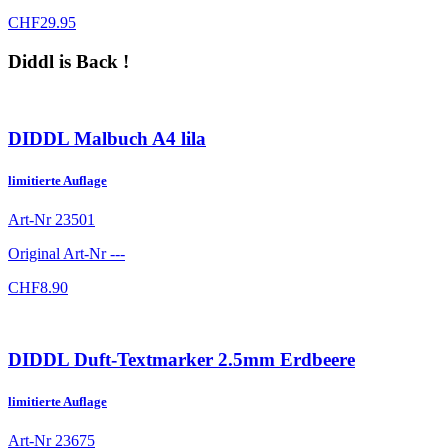
CHF
29.95
Diddl is Back !
DIDDL Malbuch A4 lila
limitierte Auflage
Art-Nr
23501
Original Art-Nr
---
CHF
8.90
DIDDL Duft-Textmarker 2.5mm Erdbeere
limitierte Auflage
Art-Nr
23675