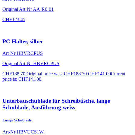
Original Art-Nr
AA-R0-01
CHF
123.45
PC Halter, silber
Art-Nr
HBVRCPUS
Original Art-Nr
HBVRCPUS
CHF
188.70
Original price was: CHF188.70.
CHF
141.00
Current
price is: CHF141.00.
Unterbauschublade für Schreibtische, lange
Schublade, Ausführung weiss
Lange Schublade
Art-Nr
HBVUCS1W