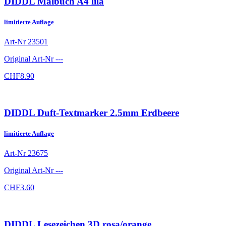
DIDDL Malbuch A4 lila
limitierte Auflage
Art-Nr
23501
Original Art-Nr
---
CHF
8.90
DIDDL Duft-Textmarker 2.5mm Erdbeere
limitierte Auflage
Art-Nr
23675
Original Art-Nr
---
CHF
3.60
DIDDL Lesezeichen 3D rosa/orange