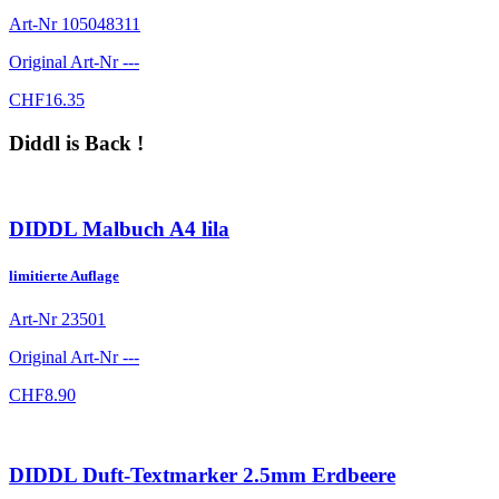
Art-Nr
105048311
Original Art-Nr
---
CHF
16.35
Diddl is Back !
DIDDL Malbuch A4 lila
limitierte Auflage
Art-Nr
23501
Original Art-Nr
---
CHF
8.90
DIDDL Duft-Textmarker 2.5mm Erdbeere