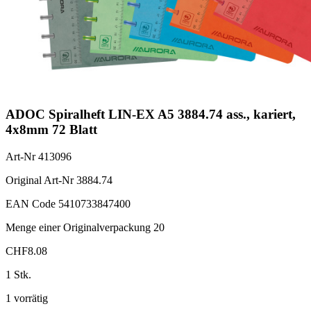
ADOC Spiralheft LIN-EX A5 3884.74 ass., kariert,
4x8mm 72 Blatt
Art-Nr
413096
Original Art-Nr
3884.74
EAN Code
5410733847400
Menge einer Originalverpackung
20
CHF
8.08
1 Stk.
1 vorrätig