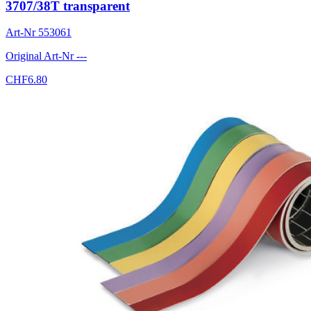
3707/38T transparent
Art-Nr
553061
Original Art-Nr
---
CHF
6.80