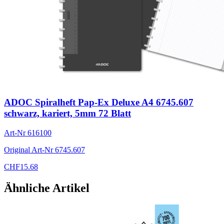
ADOC Spiralheft Pap-Ex Deluxe A4 6745.607
schwarz, kariert, 5mm 72 Blatt
Art-Nr
616100
Original Art-Nr
6745.607
CHF
15.68
Ähnliche Artikel