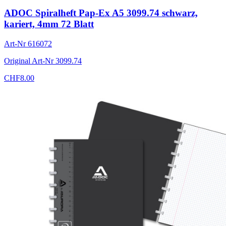
ADOC Spiralheft Pap-Ex A5 3099.74 schwarz,
kariert, 4mm 72 Blatt
Art-Nr
616072
Original Art-Nr
3099.74
CHF
8.00