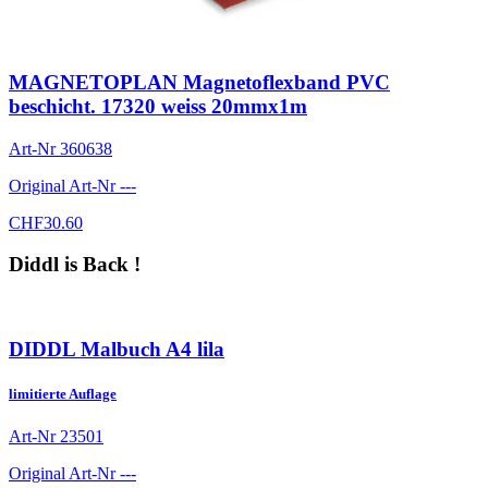
MAGNETOPLAN Magnetoflexband PVC
beschicht. 17320 weiss 20mmx1m
Art-Nr
360638
Original Art-Nr
---
CHF
30.60
Diddl is Back !
DIDDL Malbuch A4 lila
limitierte Auflage
Art-Nr
23501
Original Art-Nr
---