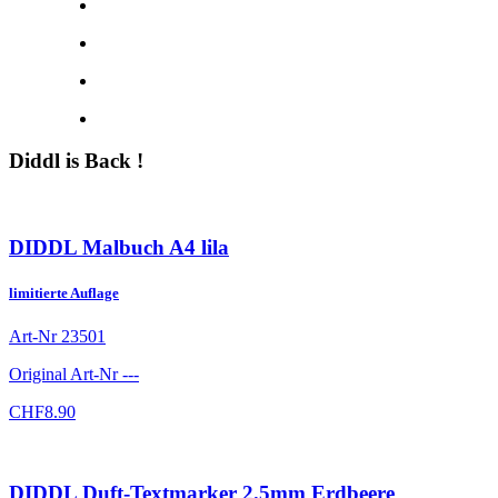
Diddl is Back !
DIDDL Malbuch A4 lila
limitierte Auflage
Art-Nr
23501
Original Art-Nr
---
CHF
8.90
DIDDL Duft-Textmarker 2.5mm Erdbeere