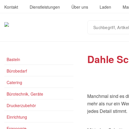
Kontakt
Dienstleistungen
Über uns
Laden
Ma
Suchbegriff,
Artikelnummer
oder
EAN
eingeben…
Dahle S
Basteln
Bürobedarf
Catering
Bürotechnik, Geräte
Manchmal sind es d
mehr als nur ein Wer
Druckerzubehör
jedes Detail stimmt.
Einrichtung
Ergonomie