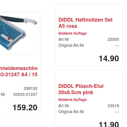
DIDDL Haftnotizen Set
A5 rosa
limitierte Auflage
Art-Nr
23505
Original Art-Nr
---
14.90
hneidemaschine
3-21247 A4 / 15
DIDDL Plüsch-Etui
298152
20x8.5cm pink
t-Nr
00533-21247
limitierte Auflage
159.20
Art-Nr
23518
Original Art-Nr
---
11.90