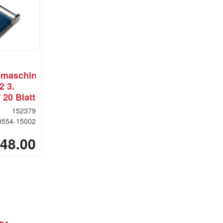
emaschine
2 3.
 20 Blatt
152379
0554-15002
48.00