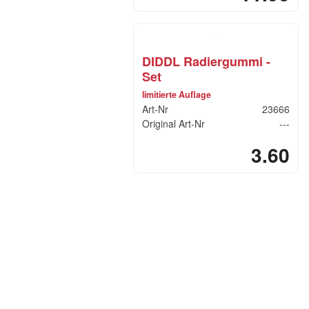
DIDDL Radiergummi -
Set
limitierte Auflage
Art-Nr
23666
Original Art-Nr
---
3.60