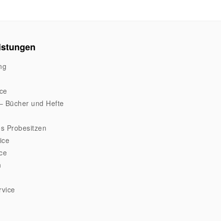
istungen
ng
ice
– Bücher und Hefte
s Probesitzen
ice
ice
n
rvice