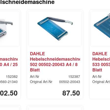
lschneidemaschine
DAHLE
DAHLE
maschine
Hebelschneidemaschine
Hebelsc
0 A4 / 25
502 00502-20043 A4 / 8
533 0053
Blatt
Blatt
152382
Art-Nr
152387
Art-Nr
0560-21340
Original Art-Nr
00502-20043
Original Ar
02.50
87.50