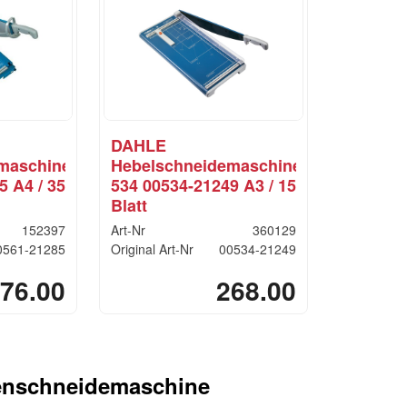
DAHLE
maschine
Hebelschneidemaschine
5 A4 / 35
534 00534-21249 A3 / 15
Blatt
152397
Art-Nr
360129
0561-21285
Original Art-Nr
00534-21249
76.00
268.00
enschneidemaschine