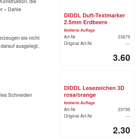
 Konstruktion, die
er – Dahle
DIDDL Duft-Textmarker
2.5mm Erdbeere
limitierte Auflage
Art-Nr
23675
rzeugen sie nicht
Original Art-Nr
---
 darauf ausgelegt,
3.60
DIDDL Lesezeichen 3D
rosa/orange
lles Schneiden
limitierte Auflage
Art-Nr
23795
Original Art-Nr
---
2.30