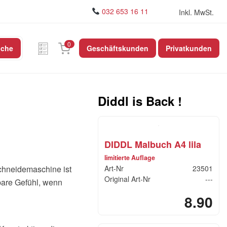
032 653 16 11
Inkl. MwSt.
0
uche
Geschäftskunden
Privatkunden
Diddl is Back !
DIDDL Malbuch A4 lila
limitierte Auflage
chneidemaschine ist
Art-Nr
23501
Original Art-Nr
---
lbare Gefühl, wenn
8.90