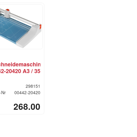
chneidemaschine
2-20420 A3 / 35
298151
t-Nr
00442-20420
268.00