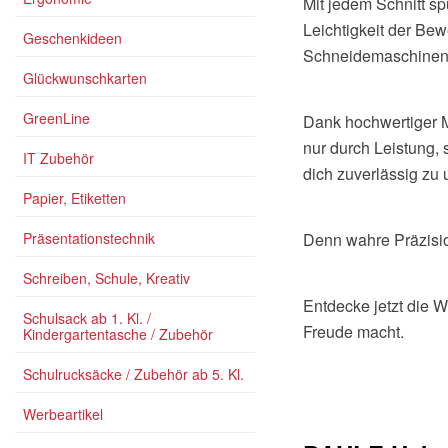
Mit jedem Schnitt spü
Leichtigkeit der Bew
Geschenkideen
Schneidemaschinen 
Glückwunschkarten
GreenLine
Dank hochwertiger M
nur durch Leistung,
IT Zubehör
dich zuverlässig zu u
Papier, Etiketten
Präsentationstechnik
Denn wahre Präzisio
Schreiben, Schule, Kreativ
Entdecke jetzt die 
Schulsack ab 1. Kl. /
Freude macht.
Kindergartentasche / Zubehör
Schulrucksäcke / Zubehör ab 5. Kl.
Werbeartikel