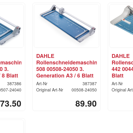
DAHLE
DAHLE
emaschine
Rollenschneidemaschine
Rollens
0 3.
508 00508-24050 3.
442 0044
 8 Blatt
Generation A3 / 6 Blatt
Blatt
387386
Art-Nr
387387
Art-Nr
0507-24040
Original Art-Nr
00508-24050
Original Ar
73.50
89.90