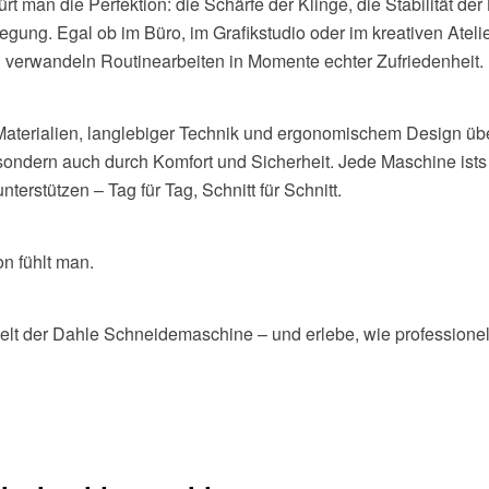
rt man die Perfektion: die Schärfe der Klinge, die Stabilität der
egung. Egal ob im Büro, im Grafikstudio oder im kreativen Ateli
verwandeln Routinearbeiten in Momente echter Zufriedenheit.
aterialien, langlebiger Technik und ergonomischem Design übe
 sondern auch durch Komfort und Sicherheit. Jede Maschine ists
nterstützen – Tag für Tag, Schnitt für Schnitt.
n fühlt man.
Welt der Dahle Schneidemaschine – und erlebe, wie professione