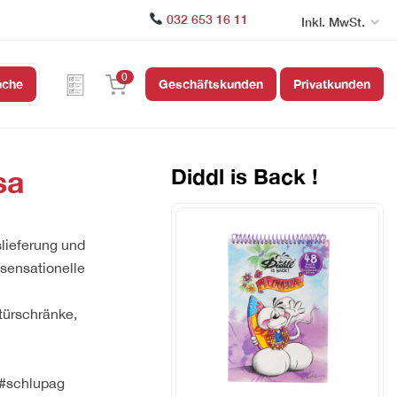
032 653 16 11
Inkl. MwSt.
0
uche
Geschäftskunden
Privatkunden
sa
Diddl is Back !
lieferung und
 sensationelle
türschränke,
 #schlupag