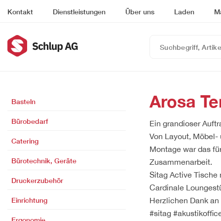
Kontakt
Dienstleistungen
Über uns
Laden
M
Suchbegriff,
Artikelnummer
oder
EAN
eingeben…
Arosa Te
Basteln
Bürobedarf
Ein grandioser Auft
Von Layout, Möbel- 
Catering
Montage war das für
Bürotechnik, Geräte
Zusammenarbeit.
Sitag Active Tische
Druckerzubehör
Cardinale Loungestü
Einrichtung
Herzlichen Dank an 
#sitag #akustikoff
Ergonomie