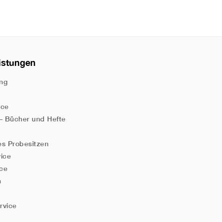
istungen
ng
ice
 – Bücher und Hefte
es Probesitzen
vice
ice
n
rvice
n