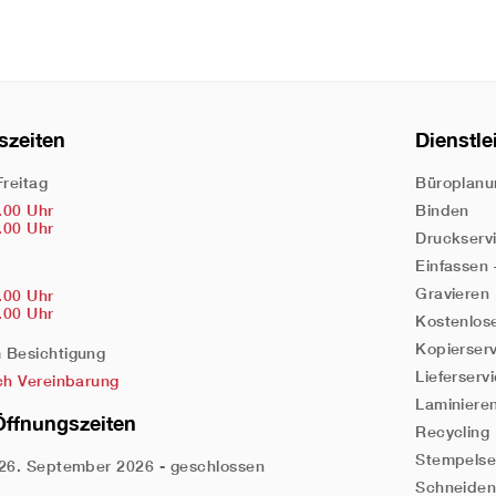
szeiten
Dienstle
Freitag
Büroplanu
.00 Uhr
Binden
.00 Uhr
Druckserv
Einfassen
Gravieren
.00 Uhr
.00 Uhr
Kostenlos
Kopierser
Besichtigung
Lieferserv
ch Vereinbarung
Laminiere
Öffnungszeiten
Recycling
Stempelse
26. September 2026 - geschlossen
Schneide