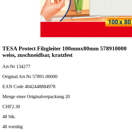
TESA Protect Filzgleiter 100mmx80mm 578910000
weiss, zuschneidbar, kratzfest
Art-Nr
134277
Original Art-Nr
57891-00000
EAN Code
4042448884978
Menge einer Originalverpackung
20
CHF
2.30
48 Stk.
48 vorrätig