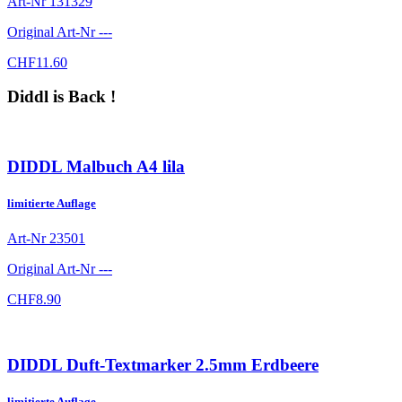
Art-Nr
131329
Original Art-Nr
---
CHF
11.60
Diddl is Back !
DIDDL Malbuch A4 lila
limitierte Auflage
Art-Nr
23501
Original Art-Nr
---
CHF
8.90
DIDDL Duft-Textmarker 2.5mm Erdbeere
limitierte Auflage