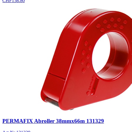
CHF
158.80
PERMAFIX Abroller 38mmx66m 131329