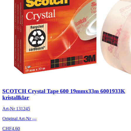
SCOTCH Crystal Tape 600 19mmx33m 6001933K
kristallklar
Art-Nr
131245
Original Art-Nr
---
CHF
4.60