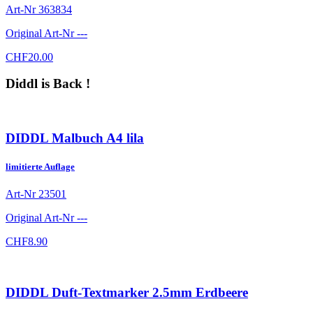
Art-Nr
363834
Original Art-Nr
---
CHF
20.00
Diddl is Back !
DIDDL Malbuch A4 lila
limitierte Auflage
Art-Nr
23501
Original Art-Nr
---
CHF
8.90
DIDDL Duft-Textmarker 2.5mm Erdbeere