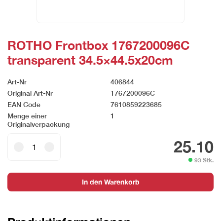
ROTHO Frontbox 1767200096C
transparent 34.5×44.5x20cm
Art-Nr
406844
Original Art-Nr
1767200096C
EAN Code
7610859223685
Menge einer
1
Originalverpackung
ROTHO
25.10
Frontbox
93 Stk.
1767200096C
transparent
In den Warenkorb
34.5x44.5x20cm
Menge