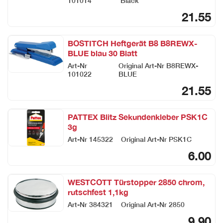
101014
Black
21.55
BOSTITCH Heftgerät B8 B8REWX-
BLUE blau 30 Blatt
Art-Nr
Original Art-Nr
B8REWX-
101022
BLUE
21.55
PATTEX Blitz Sekundenkleber PSK1C
3g
Art-Nr
145322
Original Art-Nr
PSK1C
6.00
WESTCOTT Türstopper 2850 chrom,
rutschfest 1,1kg
Art-Nr
384321
Original Art-Nr
2850
9.90