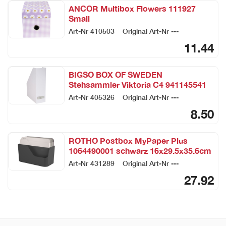
ANCOR Multibox Flowers 111927
Small
Art-Nr
410503
Original Art-Nr
---
11.44
BIGSO BOX OF SWEDEN
Stehsammler Viktoria C4 941145541
weiss
Art-Nr
405326
Original Art-Nr
---
8.50
ROTHO Postbox MyPaper Plus
1064490001 schwarz 16x29.5x35.6cm
Art-Nr
431289
Original Art-Nr
---
27.92