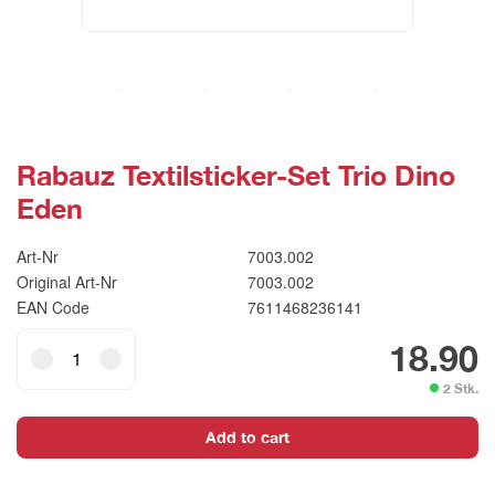
Rabauz Textilsticker-Set Trio Dino
Eden
Art-Nr
7003.002
Original Art-Nr
7003.002
EAN Code
7611468236141
Rabauz
18.90
Textilsticker-
2 Stk.
Set
Trio
Add to cart
Dino
Eden