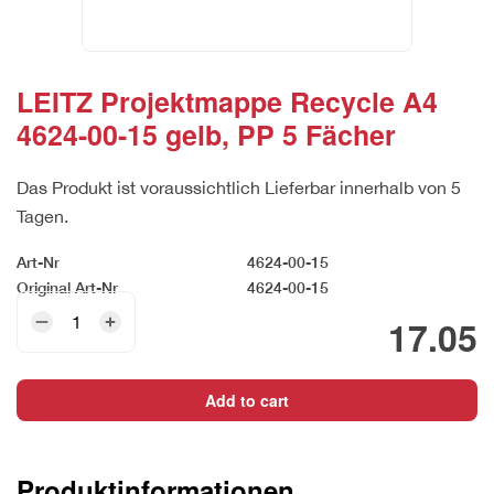
LEITZ Projektmappe Recycle A4
4624-00-15 gelb, PP 5 Fächer
Das Produkt ist voraussichtlich Lieferbar innerhalb von 5
Tagen.
Art-Nr
4624-00-15
Original Art-Nr
4624-00-15
LEITZ
17.05
Projektmappe
Recycle
A4
Add to cart
4624-
00-
15
Produktinformationen
gelb,