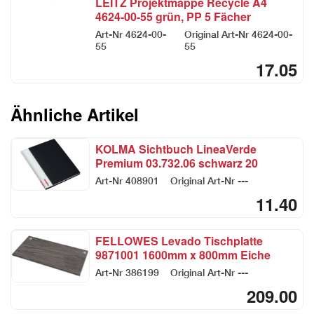
LEITZ Projektmappe Recycle A4
4624-00-55 grün, PP 5 Fächer
Art-Nr
4624-00-
Original Art-Nr
4624-00-
55
55
17.05
Ähnliche Artikel
KOLMA Sichtbuch LineaVerde
Premium 03.732.06 schwarz 20
Taschen
Art-Nr
408901
Original Art-Nr
---
11.40
FELLOWES Levado Tischplatte
9871001 1600mm x 800mm Eiche
Art-Nr
386199
Original Art-Nr
---
209.00