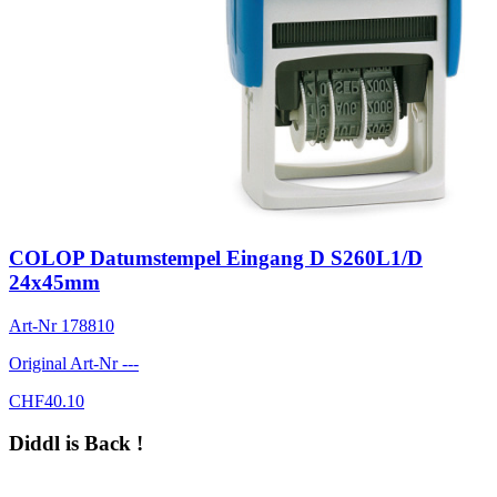
COLOP Datumstempel Eingang D S260L1/D
24x45mm
Art-Nr
178810
Original Art-Nr
---
CHF
40.10
Diddl is Back !