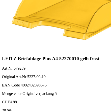
LEITZ Briefablage Plus A4 52270010 gelb frost
Art-Nr
679289
Original Art-Nr
5227-00-10
EAN Code
4002432398676
Menge einer Originalverpackung
5
CHF
4.88
28 Stk.