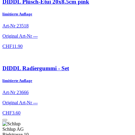
DIDDL Plüsch-Etui 20x8.5cm pink
limitierte Auflage
Art-Nr
23518
Original Art-Nr
---
CHF
11.90
DIDDL Radiergummi - Set
limitierte Auflage
Art-Nr
23666
Original Art-Nr
---
CHF
3.60
Schlup AG
Bielstrasse 10