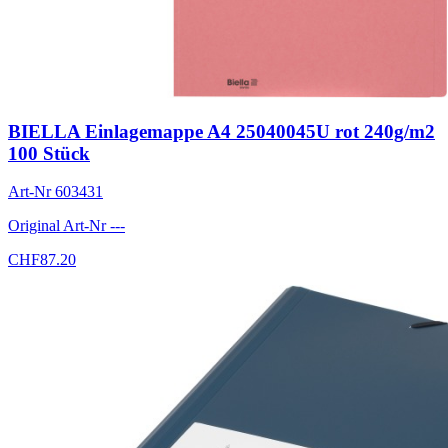
BIELLA Einlagemappe A4 25040045U rot 240g/m2
100 Stück
Art-Nr
603431
Original Art-Nr
---
CHF
87.20