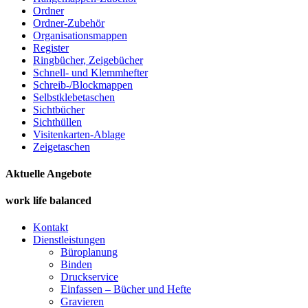
Ordner
Ordner-Zubehör
Organisationsmappen
Register
Ringbücher, Zeigebücher
Schnell- und Klemmhefter
Schreib-/Blockmappen
Selbstklebetaschen
Sichtbücher
Sichthüllen
Visitenkarten-Ablage
Zeigetaschen
Aktuelle Angebote
work life balanced
Kontakt
Dienstleistungen
Büroplanung
Binden
Druckservice
Einfassen – Bücher und Hefte
Gravieren