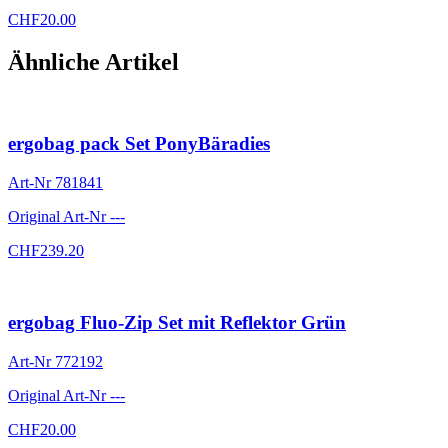
CHF
20.00
Ähnliche Artikel
ergobag pack Set PonyBäradies
Art-Nr
781841
Original Art-Nr
---
CHF
239.20
ergobag Fluo-Zip Set mit Reflektor Grün
Art-Nr
772192
Original Art-Nr
---
CHF
20.00