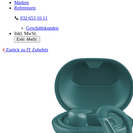
Marken
Referenzen
📞
032 653 16 11
Geschäftskunden
Inkl. MwSt.
Exkl. MwSt.
Zurück zu IT Zubehör