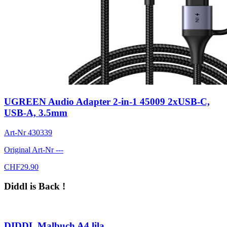
UGREEN Audio Adapter 2-in-1 45009 2xUSB-C,
USB-A, 3.5mm
Art-Nr
430339
Original Art-Nr
---
CHF
29.90
Diddl is Back !
DIDDL Malbuch A4 lila