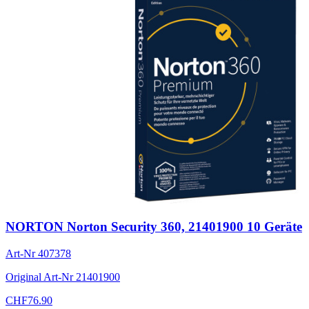
NORTON Norton Security 360, 21401900 10 Geräte
Art-Nr
407378
Original Art-Nr
21401900
CHF
76.90