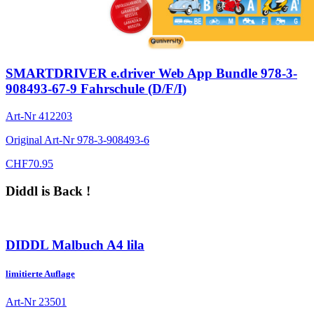
SMARTDRIVER e.driver Web App Bundle 978-3-
908493-67-9 Fahrschule (D/F/I)
Art-Nr
412203
Original Art-Nr
978-3-908493-6
CHF
70.95
Diddl is Back !
DIDDL Malbuch A4 lila
limitierte Auflage
Art-Nr
23501