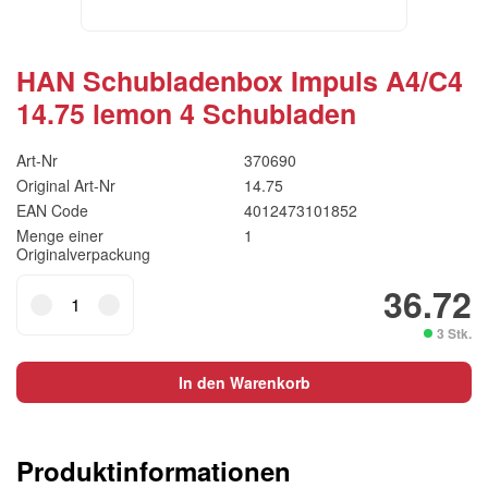
HAN Schubladenbox Impuls A4/C4
14.75 lemon 4 Schubladen
Art-Nr
370690
Original Art-Nr
14.75
EAN Code
4012473101852
Menge einer
1
Originalverpackung
HAN
36.72
Schubladenbox
3 Stk.
Impuls
A4/C4
In den Warenkorb
14.75
lemon
4
Produktinformationen
Schubladen