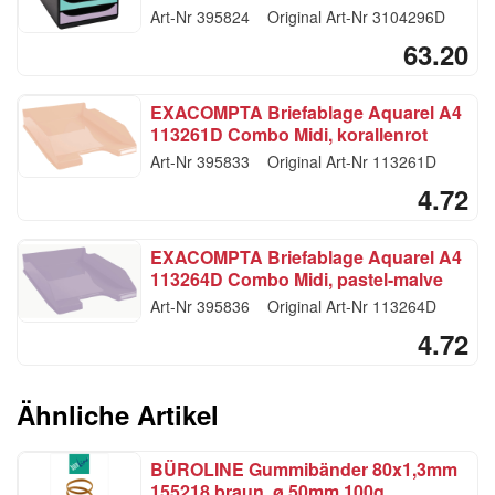
Schubl.
Art-Nr
395824
Original Art-Nr
3104296D
63.20
EXACOMPTA Briefablage Aquarel A4
113261D Combo Midi, korallenrot
Art-Nr
395833
Original Art-Nr
113261D
4.72
EXACOMPTA Briefablage Aquarel A4
113264D Combo Midi, pastel-malve
Art-Nr
395836
Original Art-Nr
113264D
4.72
Ähnliche Artikel
BÜROLINE Gummibänder 80x1,3mm
155218 braun, ø 50mm 100g