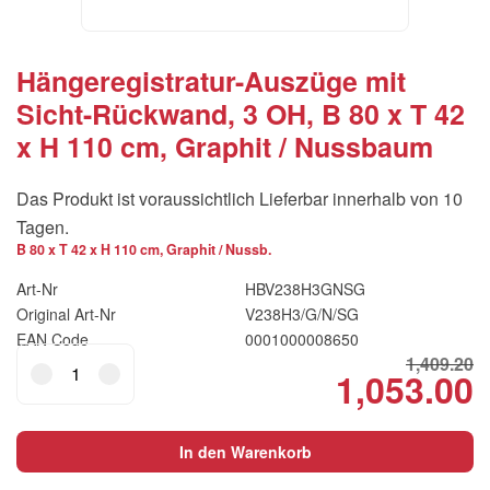
Hängeregistratur-Auszüge mit
Sicht-Rückwand, 3 OH, B 80 x T 42
x H 110 cm, Graphit / Nussbaum
Das Produkt ist voraussichtlich Lieferbar innerhalb von 10
Tagen.
B 80 x T 42 x H 110 cm, Graphit / Nussb.
Art-Nr
HBV238H3GNSG
Original Art-Nr
V238H3/G/N/SG
EAN Code
0001000008650
Hängeregistratur-
1,409.20
1,053.00
Original
Cu
Auszüge
mit
price
pr
Sicht-
was:
is:
In den Warenkorb
Rückwand,
CHF1,409.20.
C
3