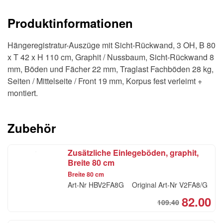
OH,
Produktinformationen
B
80
Hängeregistratur-Auszüge mit Sicht-Rückwand, 3 OH, B 80
x
x T 42 x H 110 cm, Graphit / Nussbaum, Sicht-Rückwand 8
T
mm, Böden und Fächer 22 mm, Traglast Fachböden 28 kg,
42
Seiten / Mittelseite / Front 19 mm, Korpus fest verleimt +
x
montiert.
H
110
cm,
Zubehör
Graphit
/
Zusätzliche Einlegeböden, graphit,
Nussbaum
Breite 80 cm
Menge
Breite 80 cm
Art-Nr
HBV2FA8G
Original Art-Nr
V2FA8/G
82.00
109.40
Ori
Cur
pri
pri