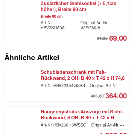
Zusätzlicher Stahlsockel (+ 5,1cm
was
is:
höher), Breite 80 cm
CH
CHF
Breite 80 cm
Art-Nr
Original Art-Nr
HBV2SO80A
V2SO80/A
69.00
91.35
Ori
Cur
pri
pri
was
is:
Ähnliche Artikel
CHF
CHF
Schubladenschrank mit Falt-
Rückwand, 2 OH, B 40 x T 42 x H 74,8
cm, graphit / silber
Art-Nr
HBV924S4GSBS
Original Art-Nr
---
364.00
486.80
Ori
Cur
pri
pri
Hängeregistratur-Auszüge mit Sicht-
was
is:
Rückwand, 6 OH, B 80 x T 42 x H
CH
CH
215.6 cm, weiss / silber
Art-Nr
HBV268H3WSSG
Original Art-Nr
---