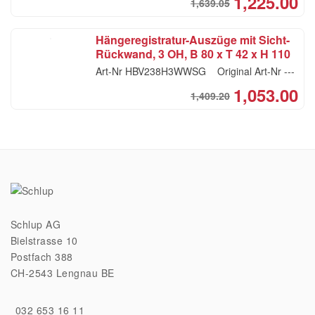
1,225.00
1,639.05
Ori
Cur
pri
pri
Hängeregistratur-Auszüge mit Sicht-
was
is:
Rückwand, 3 OH, B 80 x T 42 x H 110
CHF
CHF
cm, weiss / weiss
Art-Nr
HBV238H3WWSG
Original Art-Nr
---
1,053.00
1,409.20
Ori
Cur
pri
pri
was
is:
CHF
CHF
Schlup AG
Bielstrasse 10
Postfach 388
CH-2543 Lengnau BE
032 653 16 11