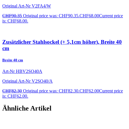
Original Art-Nr
V2FA4/W
CHF
90.35
Original price was: CHF90.35.
CHF
68.00
Current price
is: CHF68.00.
Zusätzlicher Stahlsockel (+ 5,1cm höher), Breite 40
cm
Breite 40 cm
Art-Nr
HBV2SO40A
Original Art-Nr
V2SO40/A
CHF
82.30
Original price was: CHF82.30.
CHF
62.00
Current price
is: CHF62.00.
Ähnliche Artikel