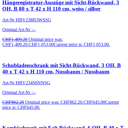
Hängeregistratur-Auszüge mit Sicht-Rückwand, 3
OH, B 80 x T 42 x H 110 cm, weiss / silber
Art-Nr
HBV238H3WSSG
Original Art-Nr
---
CHF
1,409.20
Original price was:
CHF1,409.20.
CHF
1,053.00
Current price is: CHF1,053.00.
Schubladenschrank mit Sicht-Rückwand, 3 OH, B
40 x T 42 x H 110 cm, Nussbaum / Nussbaum
Art-Nr
HBV234S6NNSG
Original Art-Nr
---
CHF
862.20
Original price was: CHF862.20.
CHF
645.00
Current
price is: CHF645.00.
Kombischrank mit Falt-Rückwand, 6 OH, B 40 x T