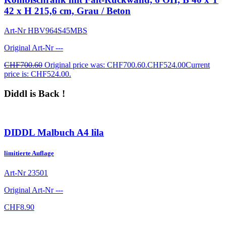
42 x H 215,6 cm, Grau / Beton
Art-Nr
HBV964S45MBS
Original Art-Nr
---
CHF
700.60
Original price was: CHF700.60.
CHF
524.00
Current
price is: CHF524.00.
Diddl is Back !
DIDDL Malbuch A4 lila
limitierte Auflage
Art-Nr
23501
Original Art-Nr
---
CHF
8.90