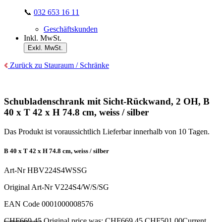
📞
032 653 16 11
Geschäftskunden
Inkl. MwSt.
Exkl. MwSt.
Zurück zu Stauraum / Schränke
Schubladenschrank mit Sicht-Rückwand, 2 OH, B
40 x T 42 x H 74.8 cm, weiss / silber
Das Produkt ist voraussichtlich Lieferbar innerhalb von 10 Tagen.
B 40 x T 42 x H 74.8 cm, weiss / silber
Art-Nr
HBV224S4WSSG
Original Art-Nr
V224S4/W/S/SG
EAN Code
0001000008576
CHF
669.45
Original price was: CHF669.45.
CHF
501.00
Current