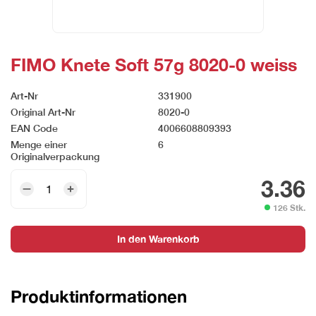
FIMO Knete Soft 57g 8020-0 weiss
Art-Nr
331900
Original Art-Nr
8020-0
EAN Code
4006608809393
Menge einer
6
Originalverpackung
FIMO
3.36
Knete
126 Stk.
Soft
57g
In den Warenkorb
8020-
0
weiss
Produktinformationen
Menge