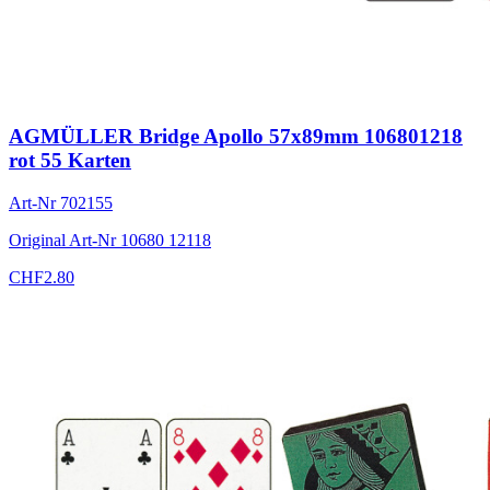
AGMÜLLER Bridge Apollo 57x89mm 106801218
rot 55 Karten
Art-Nr
702155
Original Art-Nr
10680 12118
CHF
2.80