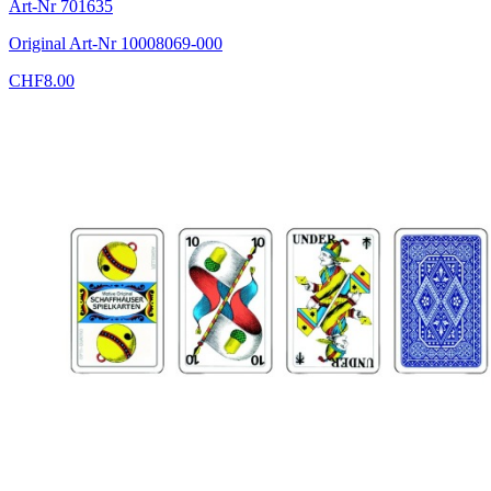
Art-Nr
701635
Original Art-Nr
10008069-000
CHF
8.00