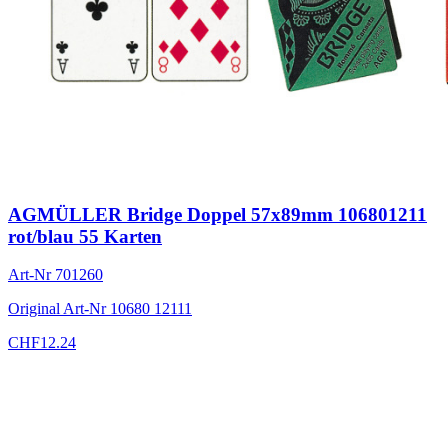
AGMÜLLER Bridge Doppel 57x89mm 106801211
rot/blau 55 Karten
Art-Nr
701260
Original Art-Nr
10680 12111
CHF
12.24