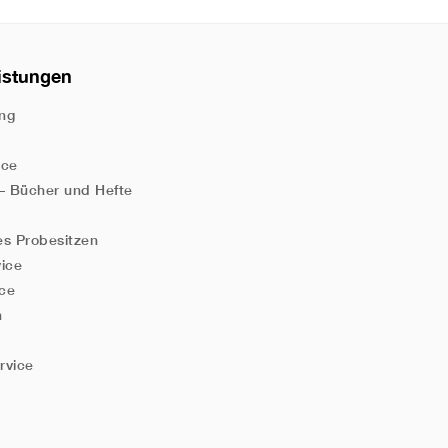
istungen
ng
ice
 – Bücher und Hefte
es Probesitzen
vice
ice
n
rvice
n