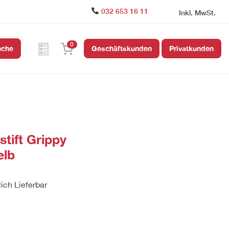
032 653 16 11
Inkl. MwSt.
0
uche
Geschäftskunden
Privatkunden
tift Grippy
elb
lich Lieferbar