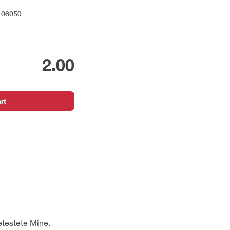
106050
2.00
rt
etestete Mine.