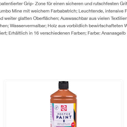
 patentierter Grip- Zone für einen sicheren und rutschfesten Gr
umbo Mine mit weichem Farbabstrich; Leuchtende, intensive F
nd weiter glatten Oberflächen; Auswaschbar aus vielen Textilie
chen; Wasservermalbar; Holz aus vorbildlich bewirtschafteten W
ert; Erhältlich in 16 verschiedenen Farben; Farbe: Ananasgelb