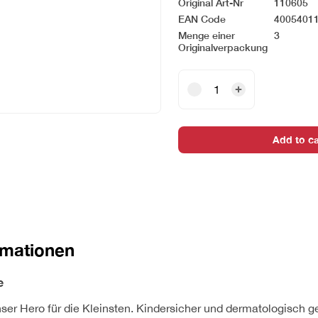
Original Art-Nr
110605
EAN Code
4005401
Menge einer
3
Originalverpackung
FABER-
CA.
Farbstift
Grippy
Add to ca
110605
ananasgelb
quantity
rmationen
e
nser Hero für die Kleinsten. Kindersicher und dermatologisch g