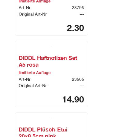
limitierte Auflage
Art-Nr
23795
Original Art-Nr
---
2.30
DIDDL Haftnotizen Set
A5 rosa
limitierte Auflage
Art-Nr
23505
Original Art-Nr
---
14.90
DIDDL Plüsch-Etui
20x8.5cm pink