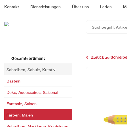
Kontakt
Dienstleistungen
Über uns
Laden
M
Suchbegriff,
Artikelnummer
oder
EAN
eingeben…
Zurück zu Schreibe
Gesamtsortiment
Schreiben, Schule, Kreativ
Basteln
Deko, Accessoires, Saisonal
Fantasie, Saison
Farben, Malen
Schreiben, Markieren, Korrigieren