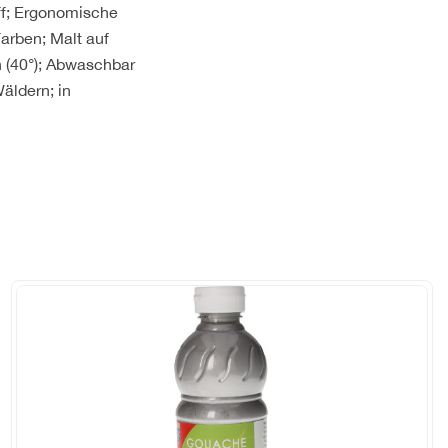
iff; Ergonomische
arben; Malt auf
n (40°); Abwaschbar
äldern; in