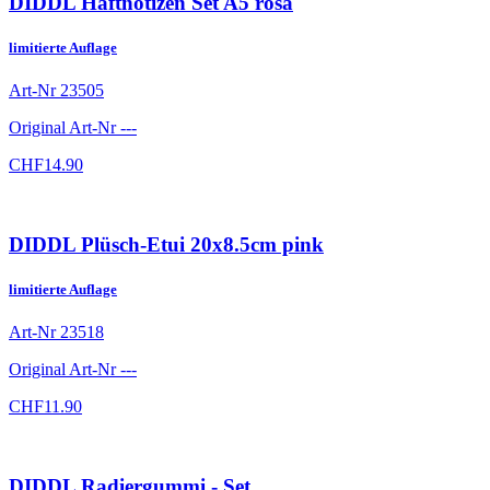
DIDDL Haftnotizen Set A5 rosa
limitierte Auflage
Art-Nr
23505
Original Art-Nr
---
CHF
14.90
DIDDL Plüsch-Etui 20x8.5cm pink
limitierte Auflage
Art-Nr
23518
Original Art-Nr
---
CHF
11.90
DIDDL Radiergummi - Set