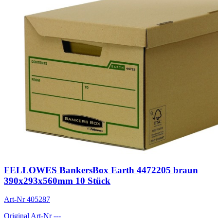
FELLOWES BankersBox Earth 4472205 braun
390x293x560mm 10 Stück
Art-Nr
405287
Original Art-Nr
---