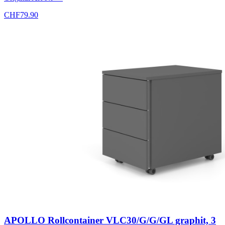
CHF
79.90
APOLLO Rollcontainer VLC30/G/G/GL graphit, 3