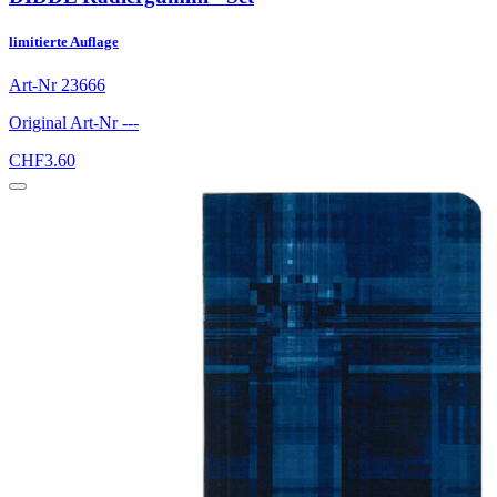
limitierte Auflage
Art-Nr
23666
Original Art-Nr
---
CHF
3.60