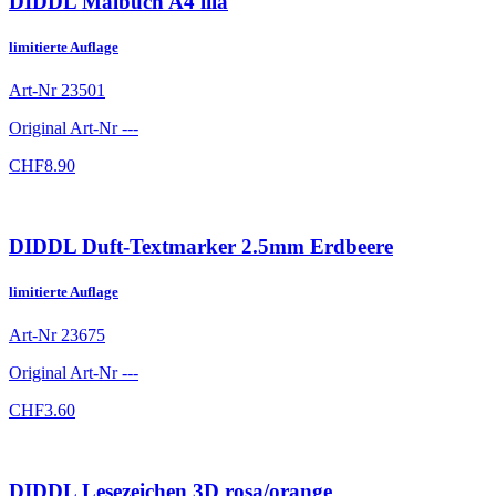
DIDDL Malbuch A4 lila
limitierte Auflage
Art-Nr
23501
Original Art-Nr
---
CHF
8.90
DIDDL Duft-Textmarker 2.5mm Erdbeere
limitierte Auflage
Art-Nr
23675
Original Art-Nr
---
CHF
3.60
DIDDL Lesezeichen 3D rosa/orange