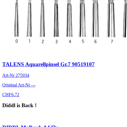
TALENS Aquarellpinsel Gr.7 90519107
Art-Nr
275934
Original Art-Nr
---
CHF
6.72
Diddl is Back !