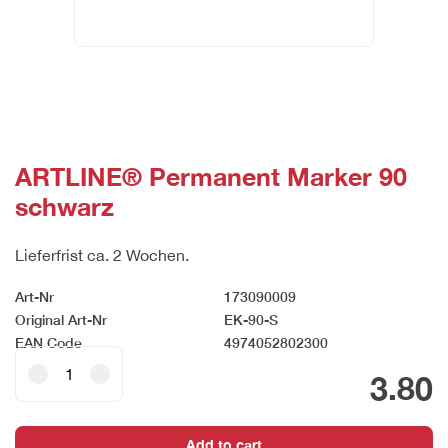
ARTLINE® Permanent Marker 90
schwarz
Lieferfrist ca. 2 Wochen.
Art-Nr
173090009
Original Art-Nr
EK-90-S
EAN Code
4974052802300
ARTLINE®
3.80
Permanent
Marker
90
Add to cart