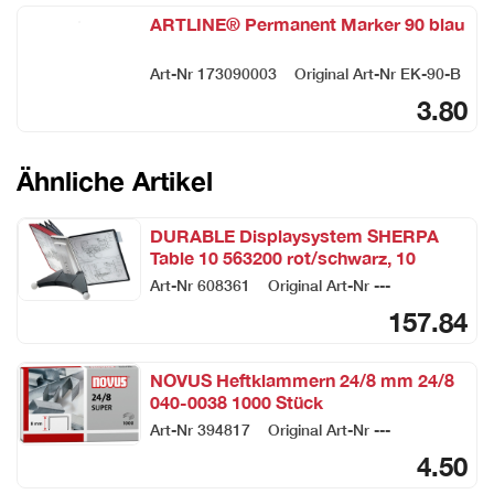
ARTLINE® Permanent Marker 90 blau
Art-Nr
173090003
Original Art-Nr
EK-90-B
3.80
Ähnliche Artikel
DURABLE Displaysystem SHERPA
Table 10 563200 rot/schwarz, 10
Sichttafeln A4
Art-Nr
608361
Original Art-Nr
---
157.84
NOVUS Heftklammern 24/8 mm 24/8
040-0038 1000 Stück
Art-Nr
394817
Original Art-Nr
---
4.50