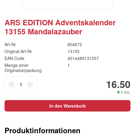
ARS EDITION Adventskalender
13155 Mandalazauber
Art-Nr
804672
Original Art-Nr
13155
EAN Code
4014489131557
Menge einer
1
Originalverpackung
ARS
16.50
EDITION
6 Stk.
Adventskalender
13155
In den Warenkorb
Mandalazauber
Menge
Produktinformationen