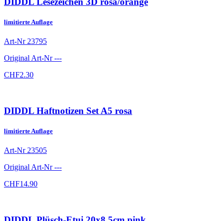
DIDDL Lesezeichen 3D rosa/orange
limitierte Auflage
Art-Nr
23795
Original Art-Nr
---
CHF
2.30
DIDDL Haftnotizen Set A5 rosa
limitierte Auflage
Art-Nr
23505
Original Art-Nr
---
CHF
14.90
DIDDL Plüsch-Etui 20x8.5cm pink