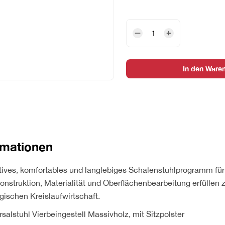
Wilkhahn
Yonda
Universalstuhl
Vierbeingestell
In den Ware
Massivholz
mit
Sitzpolster
Menge
rmationen
atives, komfortables und langlebiges Schalenstuhlprogramm fü
Konstruktion, Materialität und Oberflächenbearbeitung erfüllen
ogischen Kreislaufwirtschaft.
alstuhl Vierbeingestell Massivholz, mit Sitzpolster