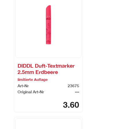
DIDDL Duft-Textmarker
2.5mm Erdbeere
limitierte Auflage
Art-Nr
23675
Original Art-Nr
---
3.60