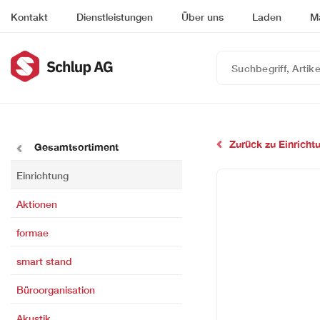
Kontakt
Dienstleistungen
Über uns
Laden
M
Suchbegriff,
Artikelnummer
oder
EAN
eingeben…
Zurück zu Einricht
Gesamtsortiment
Einrichtung
Aktionen
formae
smart stand
Büroorganisation
Akustik