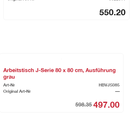
550.20
Arbeitstisch J-Serie 80 x 80 cm, Ausführung
grau
Art-Nr
HBVJS085
Original Art-Nr
---
497.00
598.35
nal
nt
Origina
Curren
price
price
was:
is:
38.80.
30.00.
CHF59
CHF49