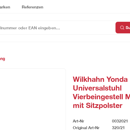
arken
Referenzen
S
ung
Wilkhahn Yonda
Universalstuhl
Vierbeingestell 
mit Sitzpolster
Art-Nr
0032021
Original Art-Nr
320/21