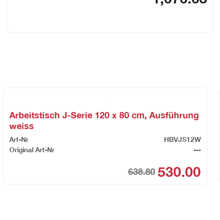
Arbeitstisch J-Serie 120 x 80 cm, Ausführung
weiss
Art-Nr
HBVJS12W
Original Art-Nr
---
530.00
638.80
Origi
Curre
price
price
was:
is:
CHF6
CHF5