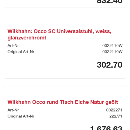
832.40
Wilkhahn: Occo SC Universalstuhl, weiss,
glanzverchromt
Art-Nr
0022110W
Original Art-Nr
0022110W
302.70
Wilkhahn Occo rund Tisch Eiche Natur geölt
Art-Nr
0022271
Original Art-Nr
222/71
1,676.63