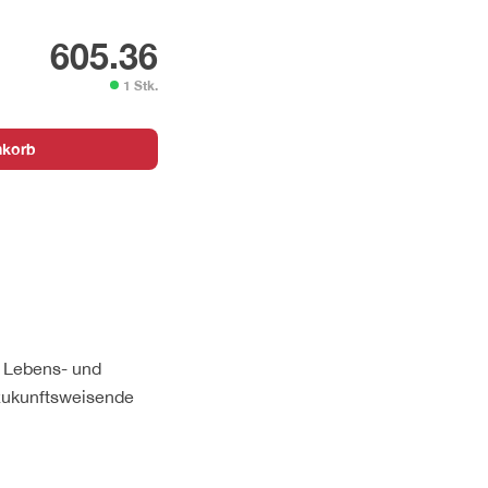
605.36
1 Stk.
nkorb
r Lebens- und
 zukunftsweisende