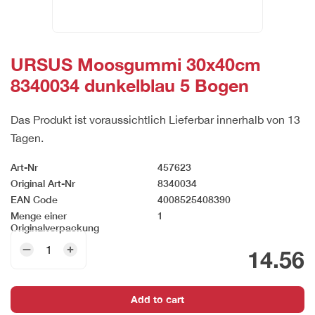
URSUS Moosgummi 30x40cm
8340034 dunkelblau 5 Bogen
Das Produkt ist voraussichtlich Lieferbar innerhalb von 13
Tagen.
Art-Nr
457623
Original Art-Nr
8340034
EAN Code
4008525408390
Menge einer
1
Originalverpackung
URSUS
14.56
Moosgummi
30x40cm
8340034
Add to cart
dunkelblau