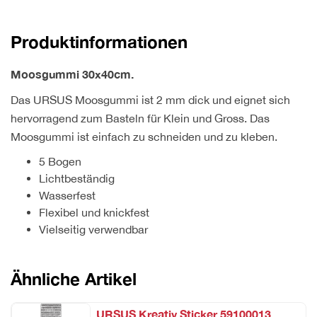
5
Bogen
Produktinformationen
quantity
Moosgummi 30x40cm.
Das URSUS Moosgummi ist 2 mm dick und eignet sich
hervorragend zum Basteln für Klein und Gross. Das
Moosgummi ist einfach zu schneiden und zu kleben.
5 Bogen
Lichtbeständig
Wasserfest
Flexibel und knickfest
Vielseitig verwendbar
Ähnliche Artikel
URSUS Kreativ Sticker 59100013