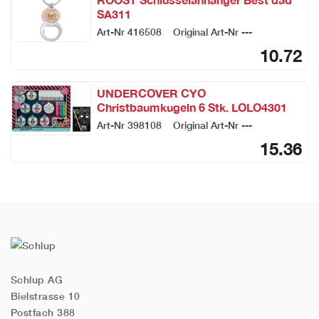
SA311
Art-Nr
416508
Original Art-Nr
---
10.72
UNDERCOVER CYO
Christbaumkugeln 6 Stk. LOLO4301
LOL Surprise
Art-Nr
398108
Original Art-Nr
---
15.36
Schlup AG
Bielstrasse 10
Postfach 388