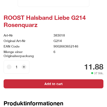
ROOST Halsband Liebe G214
Rosenquarz
Art-Nr
383018
Original Art-Nr
G214
EAN Code
9002663652146
Menge einer
6
Originalverpackung
ROOST
11.88
Halsband
37 Stk.
Liebe
G214
Add to cart
Rosenquarz
quantity
Produktinformationen