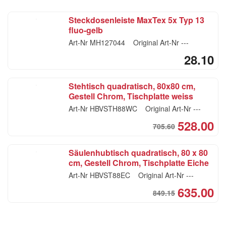
CH
CH
Steckdosenleiste MaxTex 5x Typ 13
fluo-gelb
Art-Nr
MH127044
Original Art-Nr
---
28.10
Stehtisch quadratisch, 80x80 cm,
Gestell Chrom, Tischplatte weiss
Art-Nr
HBVSTH88WC
Original Art-Nr
---
528.00
705.60
Ori
Cur
pri
pri
Säulenhubtisch quadratisch, 80 x 80
was
is:
cm, Gestell Chrom, Tischplatte Eiche
CH
CH
Art-Nr
HBVST88EC
Original Art-Nr
---
635.00
849.15
Ori
Cur
pri
pri
was
is: