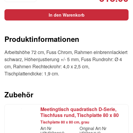
D-
price
pr
Serie,
was:
is:
In den Warenkorb
Tischfuss
CHF424.55.
C
rund,
Tischplatte
Produktinformationen
120
x
Arbeitshöhe 72 cm, Fuss Chrom, Rahmen einbrennlackiert
80
schwarz, Höhenjustierung +/- 5 mm, Fuss Rundrohr: Ø 4
cm,
cm, Rahmen Rechteckrohr: 4,0 x 2,5 cm,
grau
Tischplattendicke: 1,9 cm.
Menge
Zubehör
Meetingtisch quadratisch D-Serie,
Tischfuss rund, Tischplatte 80 x 80
cm, grau
Tischplatte 80 x 80 cm, grau
Art-Nr
Original Art-Nr