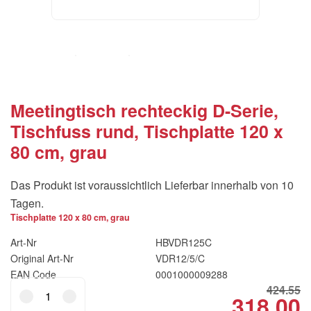
Meetingtisch rechteckig D-Serie,
Tischfuss rund, Tischplatte 120 x
80 cm, grau
Das Produkt ist voraussichtlich Lieferbar innerhalb von 10
Tagen.
Tischplatte 120 x 80 cm, grau
Art-Nr
HBVDR125C
Original Art-Nr
VDR12/5/C
EAN Code
0001000009288
Meetingtisch
424.55
318.00
Original
Cu
rechteckig