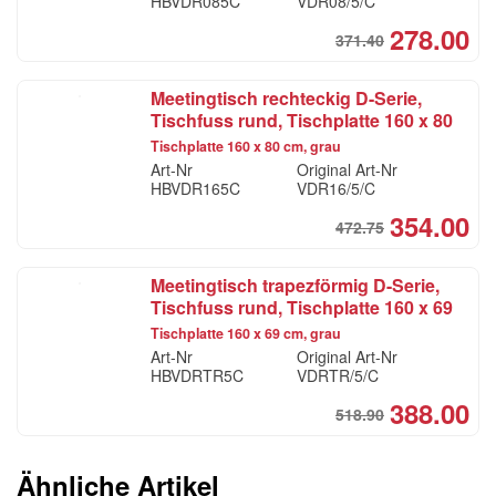
HBVDR085C
VDR08/5/C
278.00
371.40
Ori
Cur
pri
pri
Meetingtisch rechteckig D-Serie,
was
is:
Tischfuss rund, Tischplatte 160 x 80
CH
CH
cm, grau
Tischplatte 160 x 80 cm, grau
Art-Nr
Original Art-Nr
HBVDR165C
VDR16/5/C
354.00
472.75
Ori
Cur
pri
pri
Meetingtisch trapezförmig D-Serie,
was
is:
Tischfuss rund, Tischplatte 160 x 69
CH
CH
cm, grau
Tischplatte 160 x 69 cm, grau
Art-Nr
Original Art-Nr
HBVDRTR5C
VDRTR/5/C
388.00
518.90
Ori
Cur
pri
pri
was
is:
Ähnliche Artikel